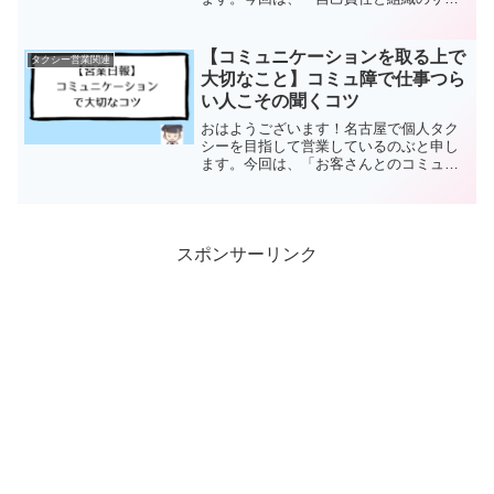
ビスの注意点」について。その前に昨日
の営業日報です。【営業時間】12時20
分〜26時10分【走行距離】240km【営業
【コミュニケーションを取る上で
タクシー営業関連
回数】27回【...
大切なこと】コミュ障で仕事つら
い人こその聞くコツ
おはようございます！名古屋で個人タク
シーを目指して営業しているのぶと申し
ます。今回は、「お客さんとのコミュニ
ケーションを取る上で大切な聞くコツ」
についてその前に昨日の営業日報です。
【営業時間】10時31分〜24時15分【走行
距離】210km...
スポンサーリンク