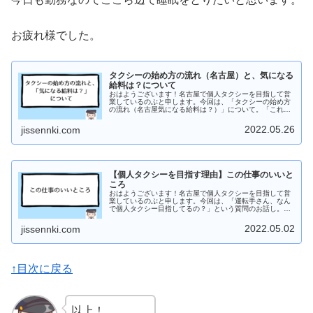
お疲れ様でした。
タクシーの始め方の流れ（名古屋）と、気になる
給料は？について
おはようございます！名古屋で個人タクシーを目指して営
業しているのぶと申します。今回は、「タクシーの始め方
の流れ（名古屋気になる給料は？）」について。「これか
らタクシーやりたい」「営業を始めるまでどんな流れ？」
「タクシーという仕事に興味がある...
2022.05.26
jissennki.com
【個人タクシーを目指す理由】この仕事のいいと
ころ
おはようございます！名古屋で個人タクシーを目指して営
業しているのぶと申します。今回は、「運転手さん、なん
で個人タクシー目指してるの？」という質問のお話し。ず
ばりこの理由は、「仕事の時間を自分の都合でコントロー
ルできる」「稼いでくる。ですぐ現金が入る」「組織です
2022.05.02
jissennki.com
る仕事ではないので、報連相、協力、育成など人間関係の
手間がない」「父と母の関係に憧れて」です。
↑目次に戻る
以上！