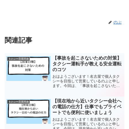
のぶ
関連記事
【事故を起こさないための対策】
タクシー営業関連
タクシー運転手が教える安全運転
のコツ
おはようございます！名古屋で個人タク
シーを目指して営業しているのぶと申し
ます。今回は、「事故を起こさないため
の対策」について。その前に昨日の営業
日報です。【営業時間】12時50分〜24時
35分【走行距離】233km【営業回数】29
【現在地から近いタクシー会社へ
タクシー営業関連
回【売上】...
の電話の仕方】仕事でもプライベ
ートでも便利に使いましょう
おはようございます！名古屋で個人タク
シーを目指して営業しているのぶと申し
ます。今回は、現在地から近いタクシー