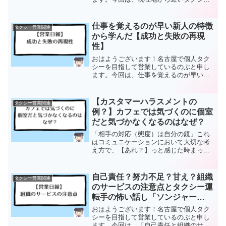
会社への電話の仕方についてその前に、
昨日の営業日報です。【営業時間】10時
34分〜24時46分【走行距離】237km【営
仕事を覚えるのが早い新人の特徴
タクシー営業関連
業回数】27...
から学んだ【成功と失敗の再現
性】
おはようございます！名古屋で個人タク
シーを目指して営業しているのぶと申し
ます。今回は、仕事を覚えるのが早い新
人の特徴から学んだ【成功と失敗の再現
性】について。その前に昨日の営業日報
です。【営業時間】10時32分〜24時15分
【カスタマーハラスメントの
タクシー営業関連
【走行距離】24...
例？】カフェでは気づくのに個室
だと気づかなくなるのはなぜ？
「相手の対応（態度）は自分の鏡」これ
はコミュニケーションにおいて大切な考
え方で、【あれ？】っと感じた時まっ先
に確認すべきことです。ましてや初対面
の人なら相手の状況も考えなおさらのこ
とです。について。
自己責任？努力不足？甘え？組織
タクシー営業関連
のサービスの注意点とタクシー運
転手の怖い話し「ソンジャー
ヨ！」
おはようございます！名古屋で個人タク
シーを目指して営業しているのぶと申し
ます。今回は、「自己責任と組織のサー