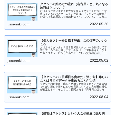
タクシーの始め方の流れ（名古屋）と、気になる
給料は？について
おはようございます！名古屋で個人タクシーを目指して営
業しているのぶと申します。今回は、「タクシーの始め方
の流れ（名古屋気になる給料は？）」について。「これか
らタクシーやりたい」「営業を始めるまでどんな流れ？」
「タクシーという仕事に興味がある...
2022.05.26
jissennki.com
【個人タクシーを目指す理由】この仕事のいいと
ころ
おはようございます！名古屋で個人タクシーを目指して営
業しているのぶと申します。今回は、「運転手さん、なん
で個人タクシー目指してるの？」という質問のお話し。ず
ばりこの理由は、「仕事の時間を自分の都合でコントロー
ルできる」「稼いでくる。ですぐ現金が入る」「組織です
2022.05.02
jissennki.com
る仕事ではないので、報連相、協力、育成など人間関係の
手間がない」「父と母の関係に憧れて」です。
【タクシーの（日曜日も含めた）流し方】難しい
ことは考えずデータを集めることが大切
タクシーの営業は、流しと待機を要領良く行うことが大切
ですが、流しを基本においた営業スタイルの方が断然営収
が安定します。そしてよく質問される「日曜日の流し方」
についても基本的には同じ流し方（営業方法）でOKです。
基本的に曜日や天気などに左右されず、いつも通りの流し
2022.08.04
jissennki.com
方をしていた方が、対応策が見つけやすいというもので
す。というわけで、タクシーの流し営業について。
【接客はストレス】という人こそ接遇に振り切