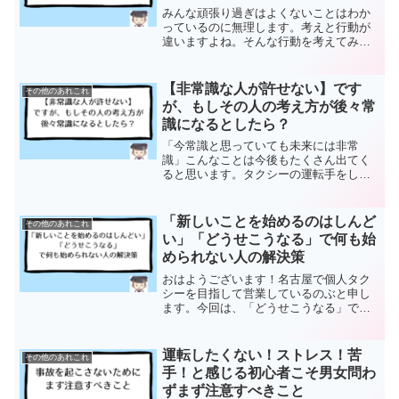
みんな頑張り過ぎはよくないことはわか
っているのに無理します。考えと行動が
違いますよね。そんな行動を考えてみま
した。そして自分にあてはめて出した結
論は、6割でOK。の根拠は、
【非常識な人が許せない】です
その他のあれこれ
が、もしその人の考え方が後々常
識になるとしたら？
「今常識と思っていても未来には非常
識」こんなことは今後もたくさん出てく
ると思います。タクシーの運転手をして
いると「昔はこうだったのにな〜」とい
う大先輩のお話しをたくさん聞くことが
できます。そしてその類で「なるほど」
「新しいことを始めるのはしんど
その他のあれこれ
と感じるお話しに共通して感じること
い」「どうせこうなる」で何も始
は、そのことについて考えて考えて考え
められない人の解決策
抜いたお話し。ということ。
おはようございます！名古屋で個人タク
シーを目指して営業しているのぶと申し
ます。今回は、「どうせこうなる」で何
も始められない時の解決策です。.「どう
せこうなる」をやるってことは↑目次に戻
るあることをひらめいた時、行動に移す
運転したくない！ストレス！苦
その他のあれこれ
前に頭の中でいろいろ...
手！と感じる初心者こそ男女問わ
ずまず注意すべきこと