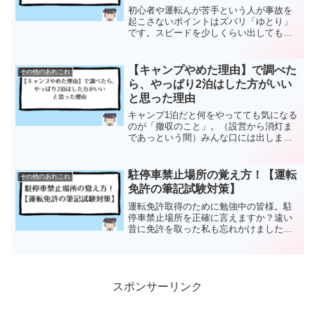
初心者や運転んが苦手という人が事故を
起こさないポイントはズバリ「ゆとり」
です。スピードを少しくらい出してもそ
んなに到着時間は変わりません。事故の
リスクを考えると、そのあまり変わらな
い時間というメリットにこだわるのはど
【キャンプやめた理由】で調べた
その他のあれこれ
うでしょうか？少し早く出発したり「少
ら、やっぱり2泊はした方がいい
し遅れます」という連絡をする方がよっ
と思った理由
ぽどいい判断だと思いませんか？ゆとり
がないだけで安易にスピードを出すとい
キャンプ1泊だと何をやってても気になる
う賭けです。勝ち続けられる賭けなんて
のが「撤収のこと」。（設営から消灯ま
ありません。最悪の結果を見る前に、早
であっという間）みんな口には出しませ
い段階で「スピードを出す」という賭け
んが心の中では、（あー楽しいな〜、で
をやめましょう。
も明日の午前中には撤収だから...）と。
そして「せっかくのキャンプメシだか
駐停車禁止場所の覚え方！【運転
その他のあれこれ
ら！」のテンションで豪華にすればする
免許の筆記試験対策】
ほどこれも撤収が大変に...このメンタル
のままだとキャンプのイメージは...
運転免許取得のために勉強中の皆様。駐
停車禁止場所を正確に言えますか？遠い
昔に免許を取った私も忘れかけました
が、二種免許取得のときにしっかり再確
認したのを覚えています。そして覚え方
はずばり、坂と木と標識の会議室で、お
うさま5人が不提案10個で...
スポンサーリンク